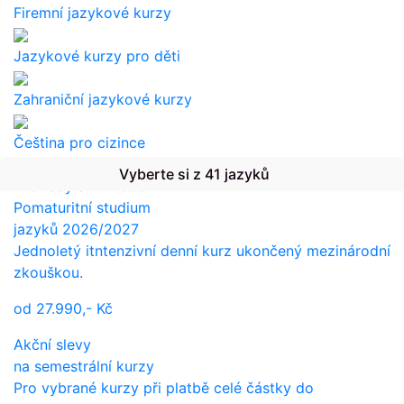
Firemní jazykové kurzy
Jazykové kurzy pro děti
Zahraniční jazykové kurzy
Čeština pro cizince
Vyberte si z 41 jazyků
Překlady a tlumočení
Pomaturitní studium
jazyků 2026/2027
Jednoletý itntenzivní denní kurz ukončený mezinárodní
zkouškou.
od
27.990,-
Kč
Akční slevy
na semestrální kurzy
Pro vybrané kurzy při platbě celé částky do