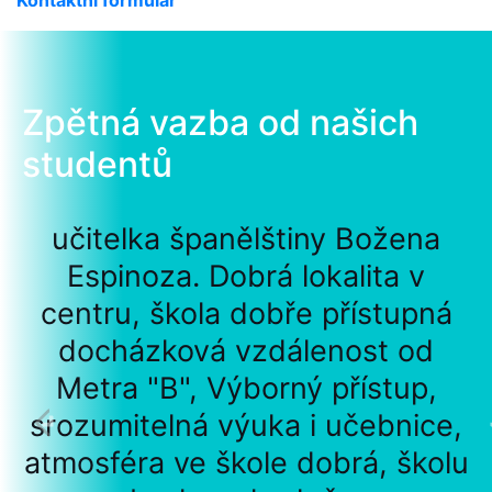
Zpětná vazba od našich
studentů
učitelka španělštiny Božena
Espinoza. Dobrá lokalita v
centru, škola dobře přístupná
docházková vzdálenost od
Metra "B", Výborný přístup,
srozumitelná výuka i učebnice,
atmosféra ve škole dobrá, školu