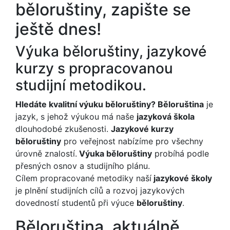
běloruštiny, zapište se
ještě dnes!
Výuka běloruštiny, jazykové
kurzy s propracovanou
studijní metodikou.
Hledáte kvalitní výuku běloruštiny? Běloruština
je
jazyk, s jehož výukou má naše
jazyková škola
dlouhodobé zkušenosti.
Jazykové kurzy
běloruštiny
pro veřejnost nabízíme pro všechny
úrovně znalostí.
Výuka běloruštiny
probíhá podle
přesných osnov a studijního plánu.
Cílem propracované metodiky naší
jazykové školy
je plnění studijních cílů a rozvoj jazykových
dovedností studentů při výuce
běloruštiny
.
Běloruština, aktuálně